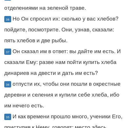
отделениями на зеленой траве.
Но Он спросил их: сколько у вас хлебов?
38
пойдите, посмотрите. Они, узнав, сказали:
пять хлебов и две рыбы.
Он сказал им в ответ: вы дайте им есть. И
37
сказали Ему: разве нам пойти купить хлеба
динариев на двести и дать им есть?
отпусти их, чтобы они пошли в окрестные
36
деревни и селения и купили себе хлеба, ибо
им нечего есть.
И как времени прошло много, ученики Его,
35
приступив к Нему, говорят: место
здесь