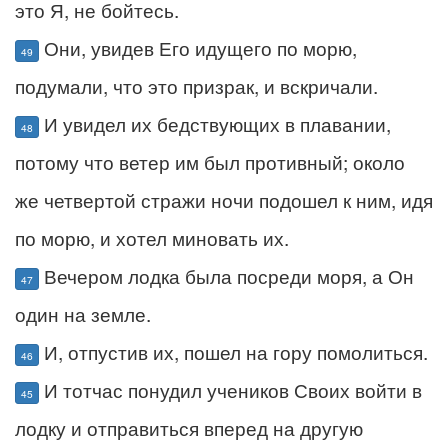
это Я, не бойтесь.
Они, увидев Его идущего по морю,
49
подумали, что это призрак, и вскричали.
И увидел их бедствующих в плавании,
48
потому что ветер им был противный; около
же четвертой стражи ночи подошел к ним, идя
по морю, и хотел миновать их.
Вечером лодка была посреди моря, а Он
47
один на земле.
И, отпустив их, пошел на гору помолиться.
46
И тотчас понудил учеников Своих войти в
45
лодку и отправиться вперед на другую