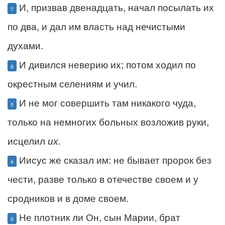
И, призвав двенадцать, начал посылать их
7
по два, и дал им власть над нечистыми
духами.
И дивился неверию их; потом ходил по
6
окрестным селениям и учил.
И не мог совершить там никакого чуда,
5
только на немногих больных возложив руки,
исцелил
их.
Иисус же сказал им: не бывает пророк без
4
чести, разве только в отечестве своем и у
сродников и в доме своем.
Не плотник ли Он, сын Марии, брат
3