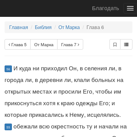
Благодать
To
nav
Главная
Библия
От Марка
Глава 6
Глава 5
От Марка
Глава 7
И куда ни приходил Он, в селения ли, в
56
города ли, в деревни ли, клали больных на
открытых местах и просили Его, чтобы им
прикоснуться хотя к краю одежды Его; и
которые прикасались к Нему, исцелялись.
обежали всю окрестность ту и начали на
55