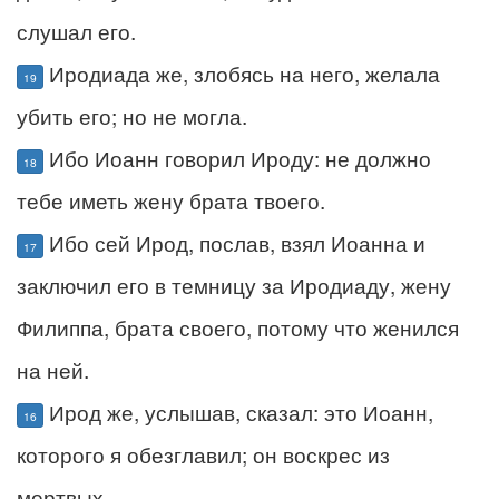
слушал его.
Иродиада же, злобясь на него, желала
19
убить его; но не могла.
Ибо Иоанн говорил Ироду: не должно
18
тебе иметь жену брата твоего.
Ибо сей Ирод, послав, взял Иоанна и
17
заключил его в темницу за Иродиаду, жену
Филиппа, брата своего, потому что женился
на ней.
Ирод же, услышав, сказал: это Иоанн,
16
которого я обезглавил; он воскрес из
мертвых.