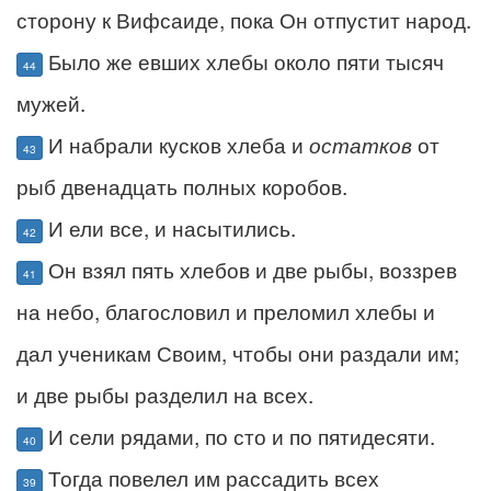
сторону к Вифсаиде, пока Он отпустит народ.
Было же евших хлебы около пяти тысяч
44
мужей.
И набрали кусков хлеба и
остатков
от
43
рыб двенадцать полных коробов.
И ели все, и насытились.
42
Он взял пять хлебов и две рыбы, воззрев
41
на небо, благословил и преломил хлебы и
дал ученикам Своим, чтобы они раздали им;
и две рыбы разделил на всех.
И сели рядами, по сто и по пятидесяти.
40
Тогда повелел им рассадить всех
39