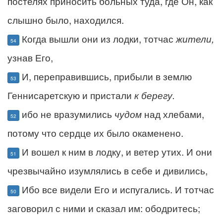
постелях приносить больных туда, где Он, как
слышно было, находился.
Когда вышли они из лодки, тотчас
жители,
54
узнав Его,
И, переправившись, прибыли в землю
53
Геннисаретскую и пристали
к берегу.
ибо не вразумились
чудом
над хлебами,
52
потому что сердце их было окаменено.
И вошел к ним в лодку, и ветер утих. И они
51
чрезвычайно изумлялись в себе и дивились,
Ибо все видели Его и испугались. И тотчас
50
заговорил с ними и сказал им: ободритесь;