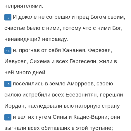
неприятелями.
И доколе не согрешили пред Богом своим,
17
счастье было с ними, потому что с ними Бог,
ненавидящий неправду.
и, прогнав от себя Хананея, Ферезея,
16
Иевусея, Сихема и всех Гергесеян, жили в
ней много дней.
поселились в земле Аморреев, своею
15
силою истребили всех Есевонитян, перешли
Иордан, наследовали всю нагорную страну
и вел их путем Сины и Кадис-Варни; они
14
выгнали всех обитавших в этой пустыне;