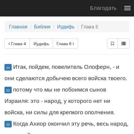
Благодать
To
nav
Главная
Библия
Иудифь
Глава 5
Глава 4
Иудифь
Глава 6
Итак, пойдем, повелитель Олоферн, - и
24
они сделаются добычею всего войска твоего.
потому что мы не побоимся сынов
23
Израиля: это - народ, у которого нет ни
войска, ни силы для крепкого ополчения.
Когда Ахиор окончил эту речь, весь народ,
22