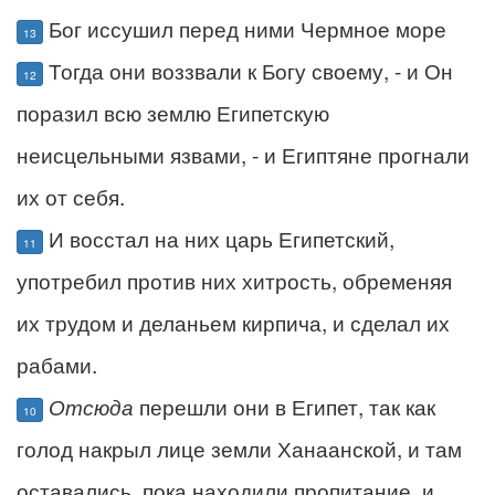
Бог иссушил перед ними Чермное море
13
Тогда они воззвали к Богу своему, - и Он
12
поразил всю землю Египетскую
неисцельными язвами, - и Египтяне прогнали
их от себя.
И восстал на них царь Египетский,
11
употребил против них хитрость, обременяя
их трудом и деланьем кирпича, и сделал их
рабами.
Отсюда
перешли они в Египет, так как
10
голод накрыл лице земли Ханаанской, и там
оставались, пока находили пропитание, и