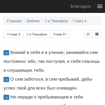
Благодать
To
nav
Главная
Библия
1-е Тимофею
Глава 4
Глава 3
1-е Тимофею
Глава 5
Вникай в себя и в учение; занимайся сим
16
постоянно: ибо, так поступая, и себя спасешь
и слушающих тебя.
О сем заботься, в сем пребывай, дабы
15
успех твой для всех был очевиден.
Не неради о пребывающем в тебе
14