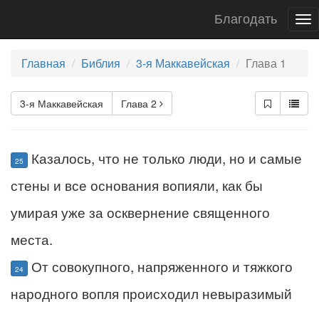
Благодать
To
nav
Главная
Библия
3-я Маккавейская
Глава 1
3-я Маккавейская
Глава 2
Казалось, что не только люди, но и самые
25
стены и все основания вопияли, как бы
умирая уже за осквернение священного
места.
От совокупного, напряженного и тяжкого
24
народного вопля происходил невыразимый